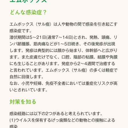
エムポックス
どんな感染症？
エムポックス（サル痘）は人や動物の間で感染を引き起こす
感染症です。
潜伏期間は5～21日(通常7～14日)とされ、発熱、頭痛、リ
ンパ節腫脹、筋肉痛などが1～5日続き、その後発疹が出現
します。発疹は典型的には顔から始まり、体幹部へと広がり
ます。また皮膚だけでなく、口腔、陰部の粘膜、結膜や角膜
にも生じることがあります。発症から2～4週間で治癒する
と言われています。エムポックス（サル痘）の多くは軽症で
自然に回復します。
なお、小児や妊婦、免疫不全者においては重症化リスクが高
いとされいています。
対策を知る
感染経路には以下の2つがあると考えられています。
(1)ウイルスを保有するげっ歯類などの動物との接触による
感染