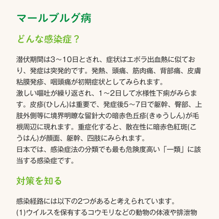
マールブルグ病
どんな感染症？
潜伏期間は3〜10日とされ、症状はエボラ出血熱に似てお
り、発症は突発的です。発熱、頭痛、筋肉痛、背部痛、皮膚
粘膜発疹、咽頭痛が初期症状としてみられます。
激しい嘔吐が繰り返され、1〜2日して水様性下痢がみらま
す。皮疹(ひしん)は重要で、発症後5〜7日で躯幹、臀部、上
肢外側等に境界明瞭な留針大の暗赤色丘疹(きゅうしん)が毛
根周辺に現れます。重症化すると、散在性に暗赤色紅斑(こ
うはん)が顔面、躯幹、四肢にみられます。
日本では、感染症法の分類でも最も危険度高い「一類」に該
当する感染症です。
対策を知る
感染経路には以下の2つがあると考えられています。
(1)ウイルスを保有するコウモリなどの動物の体液や排泄物