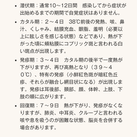
潜伏期：通常10～12日間 感染してから症状が
出始めるまでの期間で自覚症状はありません。
カタル期：２～４日 38℃前後の発熱、咳、鼻
汁、くしゃみ、結膜充血、眼脂、羞明（必要以
上に眩しさを感じる状態）などであり、熱が下
がった頃に頬粘膜にコプリック斑と言われる白
い斑点が出現します。
発疹期：３～４日 カタル期の後半で一度熱が
下がりますが、再び高熱となり（３９～４
０℃）、特有の発疹（小鮮紅色斑が暗紅色丘
疹、それらが融合し網目状になる）が出現しま
す。発疹は耳後部、頚部、顔、体幹、上肢、下
肢の順に広がります。
回復期：７～９日 熱が下がり、発疹がなくな
りますが、肺炎、中耳炎、クルーブと言われる
咳や息を吸うのが困難な状態、脳炎を合併する
場合があります。