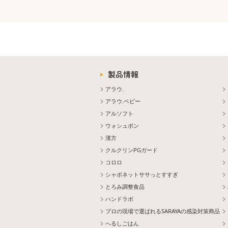
製品情報
アラウ.
アラウ.ベビー
アルソフト
ウォシュボン
漢方
クルクリンPGガード
コロロ
シャボネットササっとすすぎ
とろみ調整食品
ハンドラボ
プロの現場で選ばれるSARAYAの感染対策商品
へるしごはん