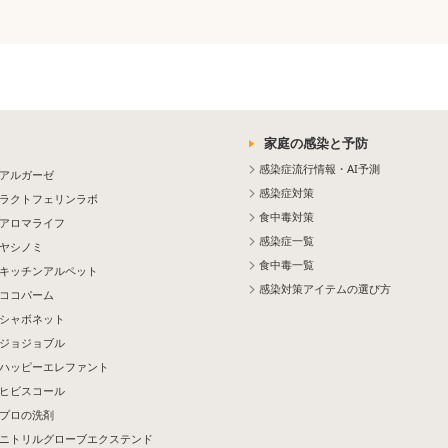
家庭の感染と予防
感染症流行情報・AI予測
アルガーゼ
感染症対策
ラクトフェリンラボ
食中毒対策
アロマライフ
感染症一覧
ヤシノミ
食中毒一覧
キッチンアルペット
感染対策アイテムの選び方
ココパーム
シャボネット
ジョジョブル
ハッピーエレファント
ヒビスコール
プロの洗剤
ニトリルグローブエクステンド