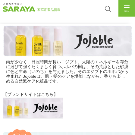
MENU
雨が少なく、日照時間が長いエジプト。太陽のエネルギーを存分
に浴びて強くたくましく育つホホバの樹は、その荒涼とした砂漠
に色と生命（いのち）を与えました。そのエジプトのホホバから
生まれたJojobleは、肌・髪のケアを堪能しながら、香りも楽し
める自然派ケア化粧品です。
【ブランドサイトはこちら】