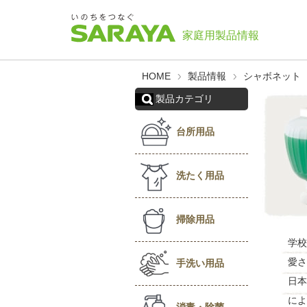
HOME
製品情報
シャボネット
製品カテゴリ
台所用品
洗たく用品
掃除用品
学校
愛さ
手洗い用品
日本
によ