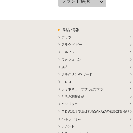
製品情報
アラウ.
アラウ.ベビー
アルソフト
ウォシュボン
漢方
クルクリンPGガード
コロロ
シャボネットササっとすすぎ
とろみ調整食品
ハンドラボ
プロの現場で選ばれるSARAYAの感染対策商品
へるしごはん
ラカント