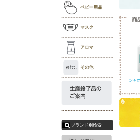
ベビー用品
商
マスク
アロマ
その他
シャ
ブランド別検索