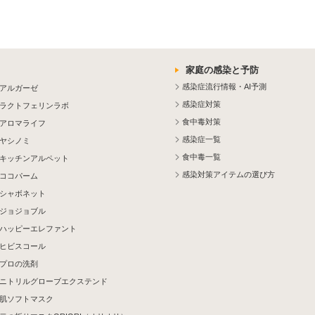
家庭の感染と予防
感染症流行情報・AI予測
アルガーゼ
感染症対策
ラクトフェリンラボ
食中毒対策
アロマライフ
感染症一覧
ヤシノミ
食中毒一覧
キッチンアルペット
感染対策アイテムの選び方
ココパーム
シャボネット
ジョジョブル
ハッピーエレファント
ヒビスコール
プロの洗剤
ニトリルグローブエクステンド
肌ソフトマスク