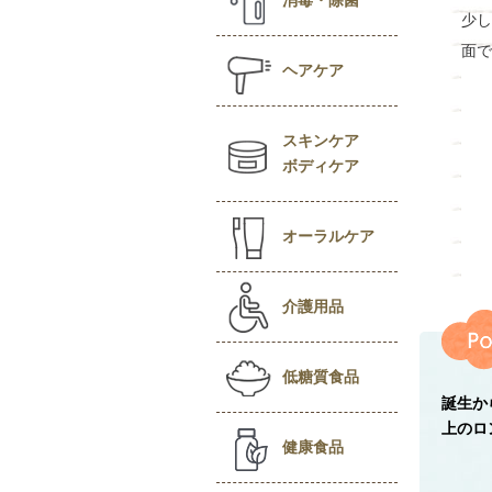
消毒・除菌
少し
面で
ヘアケア
スキンケア
ボディケア
オーラルケア
介護用品
低糖質食品
誕生か
上のロ
健康食品