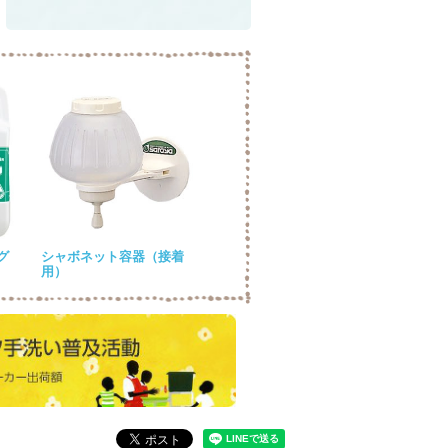
グ
シャボネット容器（接着
用）