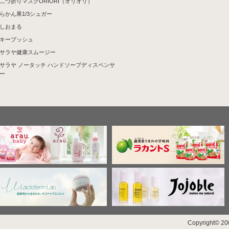
二つ折りマスクORIORI（オリオリ）
らかん果1/3シュガー
しおまる
キープッシュ
サラヤ健康スムージー
サラヤ ノータッチ ハンドソープディスペンサ
ー
Copyright© 200