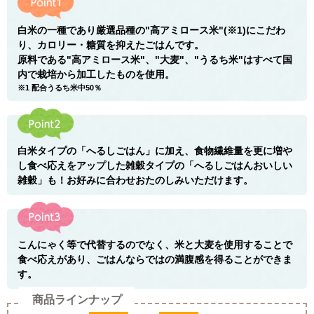
白米の一種であり厳選品種の"高アミロース米"(※1)にこだわ
り、カロリー・糖質を抑えたごはんです。
原料である"高アミロース米"、"大麦"、"うるち米"はすべて国
内で栽培から加工したものを使用。
※1 配合うるち米中50％
白米タイプの「へるしごはん」に加え、食物繊維量を更に増や
し食べ応えをアップした雑穀タイプの「へるしごはんおいしい
雑穀」も！お好みに合わせおたのしみいただけます。
こんにゃく等で代替するのでなく、米と大麦を使用することで
食べ応えがあり、ごはんならではの満腹感を得ることができま
す。
商品ラインナップ