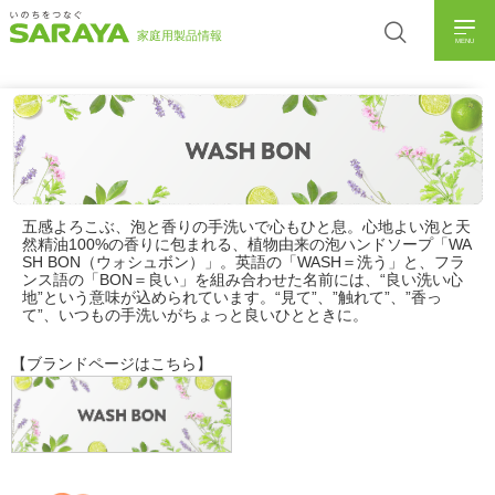
MENU
五感よろこぶ、泡と香りの手洗いで心もひと息。心地よい泡と天
然精油100%の香りに包まれる、植物由来の泡ハンドソープ「WA
SH BON（ウォシュボン）」。英語の「WASH＝洗う」と、フラ
ンス語の「BON＝良い」を組み合わせた名前には、“良い洗い心
地”という意味が込められています。“見て”、”触れて”、”香っ
て”、いつもの手洗いがちょっと良いひとときに。
【ブランドページはこちら】