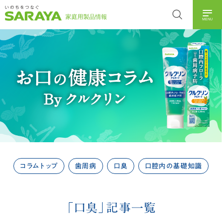
MENU
コラムトップ
歯周病
口臭
口腔内の基礎知識
「口臭」記事一覧