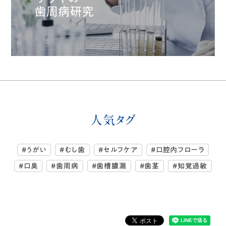
人気タグ
#うがい
#むし歯
#セルフケア
#口腔内フローラ
#口臭
#歯周病
#歯槽膿漏
#歯茎
#知覚過敏