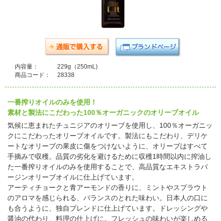
内容量：
229g（250mL)
商品コード：
28338
一番搾りオイルのみを使用！
素材と製法にこだわった100％オーガニックのオリーブオイル
気候に恵まれたチュニジアのオリーブを使用し、100％オーガニッ
クにこだわったオリーブオイルです。製法にもこだわり、デリケ
ートなオリーブの果皮に傷をつけないように、オリーブはすべて
手摘みで収穫。品質の劣化を避けるために収穫1時間以内に搾油し
た一番搾りオイルのみを使用することで、高品質なエキストラバ
ージンオリーブオイルに仕上げています。
アーティチョークと青アーモンドの香りに、ミントやスプラウト
のアロマを感じられる、バランスのとれた味わい。日本人の口に
も合うように、独自ブレンドに仕上げています。ドレッシングや
醤油の代わり、料理の仕上げに。フレッシュの味わいが楽しめる