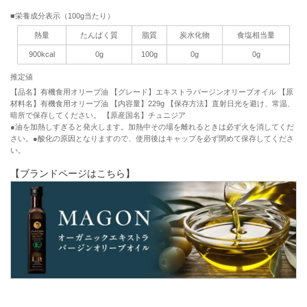
■栄養成分表示（100g当たり）
熱量
たんぱく質
脂質
炭水化物
食塩相当量
900kcal
0g
100g
0g
0g
推定値
【品名】有機食用オリーブ油 【グレード】エキストラバージンオリーブオイル 【原
材料名】有機食用オリーブ油 【内容量】229g 【保存方法】直射日光を避け、常温、
暗所で保存してください。 【原産国名】チュニジア
●油を加熱しすぎると発火します。加熱中その場を離れるときは必ず火を消してくだ
さい。●酸化の原因となりますので、使用後はキャップを必ず閉めて保存してくださ
い。
【ブランドページはこちら】