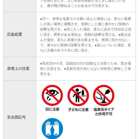
プを開けるとき、また容器を移動するときに緩んでいる
と、液が飛び跳ねることがあるので注意する。
●万一、有害な塩素ガスを吸い込んだ場合には、直ちに風通
しの良い場所に避難させ、安静にした後に速やかに医師の
診断を受ける。●目に入った場合、直ちに流水で15分以上洗
応急処置
い流す。異常がある場合は、医師の診断を受ける。●飲み込
んだ場合、直ちに多量の水を飲ませる。無理に吐かせない
で、速やかに医師の診断を受ける。●皮ふについた場合、直
ちに大量の水で十分に洗い流す。
●乳幼児や小児、認知症の方の誤飲などを防ぐため、置き場
保管上の注意
所に注意する。●直射日光の当たらない冷暗所に密栓して保
管する。
安全図記号