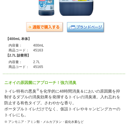
【400mL 本体】
内容量：
400mL
商品コード：
45163
【2.7L 詰替用】
内容量：
2.7L
商品コード：
45165
ニオイの原因菌にアプローチ！強力消臭
※
トイレ特有の悪臭
を化学的に48時間消臭＆においの原因菌を抑
制するダブルの消臭効果を発揮するトイレの消臭液。入れ忘れを
防止する有色タイプ。さわやかな香り。
ポータブルトイレだけでなく、仮設トイレやキャンピングカーの
トイレにも。
※ アンモニア・アミン類・メルカプタン・硫化水素など