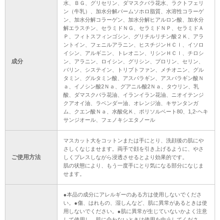
水、ＢＧ、グリセリン、ダマスクバラ花水、ラクトフェリ
ン（牛乳）、加水分解パームソホロ脂質、水溶性コラーゲ
ン、加水分解コラーゲン、加水分解ヒアルロン酸、加水分
解エラスチン、セラミドＮＧ、セラミドＮＰ、セラミドＡ
Ｐ、フィトスフィンゴシン、グリチルリチン酸２Ｋ、アラ
ントイン、フェニルアラニン、ヒスチジンＨＣｌ、イソロ
イシン、アルギニン、トレオニン、リシンＨＣｌ、チロシ
成分
ン、アラニン、ロイシン、グリシン、プロリン、セリン、
バリン、システイン、トリプトファン、メチオニン、グル
タミン、グルタミン酸、アスパラギン、アスパラギン酸Ｎ
ａ、イノシン酸2Ｎａ、グアニル酸2Ｎａ、タウリン、乳
酸、ダマスクバラ花油、イランイラン花油、ニオイテンジ
クアオイ油、ラベンダー油、オレンジ油、キサンタンガ
ム、クエン酸Ｎａ、水酸化Ｋ、ポリソルベート80、1,2-ヘキ
サンジオール、フェノキシエタノール
マスカット大をコットンまたは手にとり、洗顔後の肌にや
さしくなじませます。両手で顔を引き上げるように、やさ
ご使用方法
しくプレスしながら浸透させるとより効果的です。
肌の状態により、もう一度手にとり気になる部分になじま
せます。
●本品の成分にアレルギーのある方は使用しないでくださ
い。●傷、はれもの、湿しんなど、肌に異常があるときは使
用しないでください。●肌に異常が生じていないかよく注意
して使用し、肌に合わないときは使用を中止してくださ