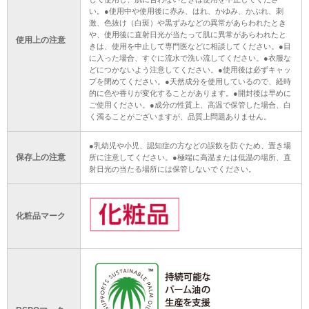
い。●使用中や使用後に赤み、はれ、かゆみ、かぶれ、刺
激、色抜け（白斑）や黒ずみなどの異常があらわれたとき
や、使用後に直射日光が当たって肌に異常があらわれたと
使用上の注意
きは、使用を中止して専門医などに相談してください。●目
に入った場合、すぐに流水で洗い流してください。●衣服な
どにつかないよう注意してください。●使用後は必ずキャッ
プを閉めてください。●天然成分を使用しているので、経時
的に色や香りが変化することがあります。●開封後は早めに
ご使用ください。●成分の性質上、高温で保管した場合、白
く濁ることがございますが、品質上問題ありません。
●乳幼児や小児、認知症の方などの誤飲を防ぐため、置き場
保存上の注意
所に注意してください。●極端に高温または低温の場所、直
射日光の当たる場所には保管しないでください。
化粧品マーク