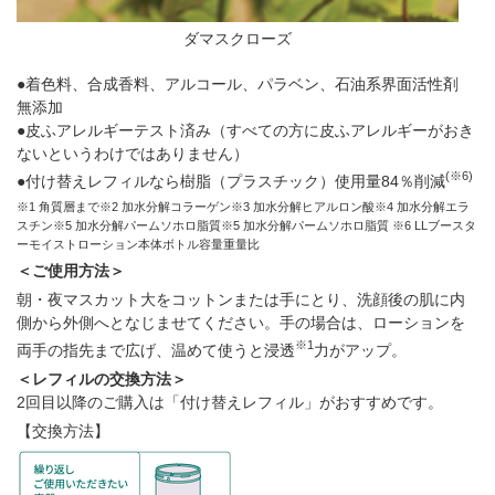
ダマスクローズ
●着色料、合成香料、アルコール、パラベン、石油系界面活性剤
無添加
●皮ふアレルギーテスト済み（すべての方に皮ふアレルギーがおき
ないというわけではありません）
(※6)
●付け替えレフィルなら樹脂（プラスチック）使用量84％削減
※1 角質層まで※2 加水分解コラーゲン※3 加水分解ヒアルロン酸※4 加水分解エラ
スチン※5 加水分解パームソホロ脂質※5 加水分解パームソホロ脂質 ※6 LLブースタ
ーモイストローション本体ボトル容量重量比
＜ご使用方法＞
朝・夜マスカット大をコットンまたは手にとり、洗顔後の肌に内
側から外側へとなじませてください。手の場合は、ローションを
※1
両手の指先まで広げ、温めて使うと浸透
力がアップ。
＜レフィルの交換方法＞
2回目以降のご購入は「付け替えレフィル」がおすすめです。
【交換方法】