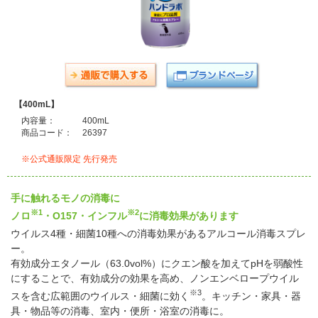
【400mL】
内容量：
400mL
商品コード：
26397
※公式通販限定 先行発売
手に触れるモノの消毒に
※1
※2
ノロ
・O157・インフル
に消毒効果があります
ウイルス4種・細菌10種への消毒効果があるアルコール消毒スプレ
ー。
有効成分エタノール（63.0vol%）にクエン酸を加えてpHを弱酸性
にすることで、有効成分の効果を高め、ノンエンベロープウイル
※3
スを含む広範囲のウイルス・細菌に効く
。キッチン・家具・器
具・物品等の消毒、室内・便所・浴室の消毒に。