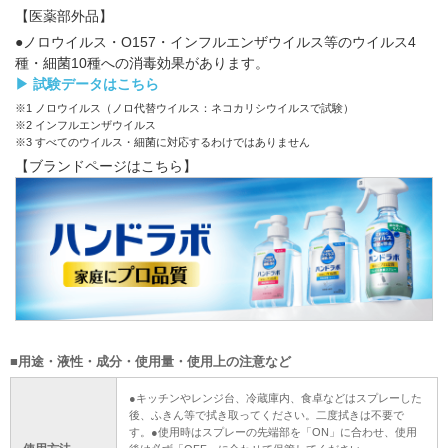
【医薬部外品】
●ノロウイルス・O157・インフルエンザウイルス等のウイルス4
種・細菌10種への消毒効果があります。
▶︎ 試験データはこちら
※1 ノロウイルス（ノロ代替ウイルス：ネコカリシウイルスで試験）
※2 インフルエンザウイルス
※3 すべてのウイルス・細菌に対応するわけではありません
【ブランドページはこちら】
■用途・液性・成分・使用量・使用上の注意など
●キッチンやレンジ台、冷蔵庫内、食卓などはスプレーした
後、ふきん等で拭き取ってください。二度拭きは不要で
す。●使用時はスプレーの先端部を「ON」に合わせ、使用