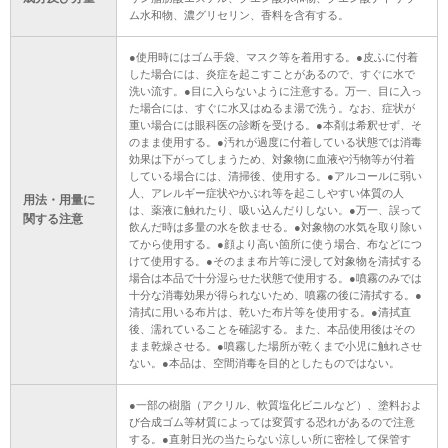
ム水和物、濃グリセリン、香料を含有する。
●使用時にはゴム手袋、マスク等を着用する。●皮ふに付着
した場合には、炎症を起こすことがあるので、すぐに水で
洗い流す。●目に入らないように注意する。万一、目に入っ
た場合には、すぐに水又はぬるま湯で洗う。なお、症状が
重い場合には眼科医の診断を受ける。●本剤は希釈せず、そ
のまま使用する。●汚れが過度に付着している状態では消毒
効果は下がってしまうため、対象物に血液や汚物等が付着
している場合には、清掃後、使用する。●アルコールに弱い
人、アレルギー症状やかぶれ等を起こしやすい体質の人
用法・用量に
は、薬液に触れたり、吸い込んだりしない。●万一、誤って
関する注意
飲んだ時は多量の水を飲ませる。●対象物の水気を取り除い
てから使用する。●顔より高い箇所に使う場合、布などにつ
けて使用する。●そのまま布片等に浸して対象物を清拭する
場合は本品で十分湿らせた状態で使用する。●噴霧のみでは
十分な消毒効果が得られないため、噴霧の後に清拭する。●
清拭に用いる布片は、乾いた布片等を使用する。●清拭直
後、濡れていることを確認する。また、本品使用後はその
まま乾燥させる。●噴霧した場所が乾くまで小児に触れさせ
ない。●本品は、空間消毒を目的としたものではない。
●一部の樹脂（アクリル、軟質塩化ビニルなど）、塗料およ
び合成ゴム等材質によっては変質する恐れがあるので注意
する。●直射日光の当たらない涼しい所に密栓して保管す