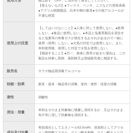
使用方法
後は必ず「OFF」に合わせて保管してください。
【使えないもの】●ワックス、ペンキ、ニスなどの塗装表面
●アクリル樹脂製品、白木や桐の家具●その他アルコールが
不適な材質
【してはいけないこと】●人体に対して使用しない。●飲用
しない。●食品に使用しない。●本品と塩素系製品を混合す
ると塩素等の有毒ガスが発生するおそれがあるので一緒に
使用上の注意
使用（併用）しない。●火気の付近では使用しない。また、
本剤使用後、使用した付近で火気を使用しない。
【相談すること】●万一、身体に異常が起きた場合は、この
製品を持参し医師、薬剤師又は登録販売者に相談する。
販売名
サラヤ物品用消毒アルコール
効能・効果
家具・器具・物品等の消毒、室内・便所・浴室の消毒
液性
弱酸性
本剤をそのまま対象物に噴霧し清拭するか、又はそのまま
用法・用量
布片等に浸して対象物を清拭する。
有効成分としてエタノール63.0vol%、添加剤としてグリセ
成分及び分量
リン脂肪酸エステル、クエン酸水和物、クエン酸ナトリウ