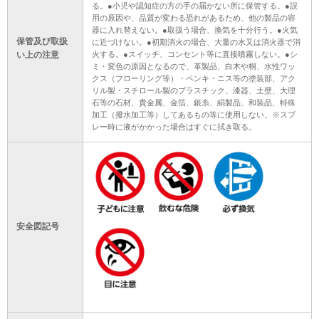
る。●小児や認知症の方の手の届かない所に保管する。●誤
用の原因や、品質が変わる恐れがあるため、他の製品の容
器に入れ替えない。●取扱う場合、換気を十分行う。●火気
保管及び取扱
に近づけない。●初期消火の場合、大量の水又は消火器で消
い上の注意
火する。●スイッチ、コンセント等に直接噴霧しない。●シ
ミ・変色の原因となるので、革製品、白木や桐、水性ワッ
クス（フローリング等）・ペンキ・ニス等の塗装部、アク
リル製・スチロール製のプラスチック、漆器、土壁、大理
石等の石材、貴金属、金箔、銀糸、絹製品、和装品、特殊
加工（撥水加工等）してあるもの等に使用しない。※スプ
レー時に液がかかった場合はすぐに拭き取る。
安全図記号