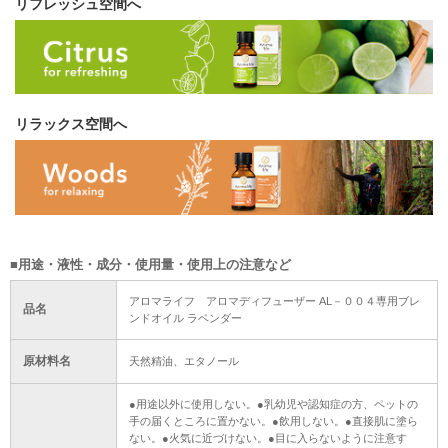
リフレッシュ空間へ
リラックス空間へ
■用途・液性・成分・使用量・使用上の注意など
アロマライフ アロマディフューザー AL－００４専用ブレ
品名
ンドオイル ラベンダー
原材料名
天然精油、エタノール
●用途以外に使用しない。●乳幼児や認知症の方、ペットの
手の届くところに置かない。●飲用しない。●直接肌に塗ら
ない。●火気に近づけない。●目に入らないように注意す